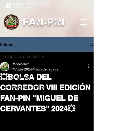
FAN-PIN
Entrada
Todas las entradas
fanpinrace
Todas las entradas
17 abr 2024
1 min de lectura
💥BOLSA DEL
Tu comunidad
CORREDOR VIII EDICIÓN
Consejos para bloguear
FAN-PIN "MIGUEL DE
CERVANTES" 2024💥