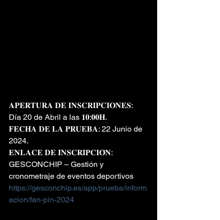
𝐀𝐏𝐄𝐑𝐓𝐔𝐑𝐀 𝐃𝐄 𝐈𝐍𝐒𝐂𝐑𝐈𝐏𝐂𝐈𝐎𝐍𝐄𝐒: 
Día 20 de Abril a las 𝟏𝟎:𝟎𝟎𝐇.
𝐅𝐄𝐂𝐇𝐀 𝐃𝐄 𝐋𝐀 𝐏𝐑𝐔𝐄𝐁𝐀: 22 Junio de 
2024.
𝐄𝐍𝐋𝐀𝐂𝐄 𝐃𝐄 𝐈𝐍𝐒𝐂𝐑𝐈𝐏𝐂𝐈𝐎́𝐍:
GESCONCHIP – Gestión y 
cronometraje de eventos deportivos
https://gesconchip.es/app/prueba/inform
acion/fan-pin-2024