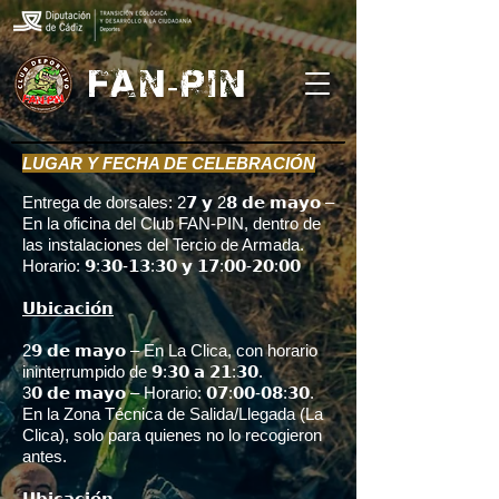
FAN-PIN
LUGAR Y FECHA DE CELEBRACIÓN
Entrega de dorsales: 2𝟳 𝘆 2𝟴 𝗱𝗲 𝗺𝗮𝘆𝗼 –
En la oficina del Club FAN-PIN, dentro de
las instalaciones del Tercio de Armada.
Horario: 𝟵:𝟯𝟬-𝟭𝟯:𝟯𝟬 𝘆 𝟭𝟳:𝟬𝟬-𝟮𝟬:𝟬𝟬
𝗨𝗯𝗶𝗰𝗮𝗰𝗶𝗼́𝗻
2𝟵 𝗱𝗲 𝗺𝗮𝘆𝗼 – En La Clica, con horario
ininterrumpido de 𝟵:𝟯𝟬 𝗮 𝟮𝟭:𝟯𝟬.
3𝟬 𝗱𝗲 𝗺𝗮𝘆𝗼 – Horario: 𝟬𝟳:𝟬𝟬-𝟬𝟴:𝟯𝟬.
En la Zona Técnica de Salida/Llegada (La
Clica), solo para quienes no lo recogieron
antes.
𝗨𝗯𝗶𝗰𝗮𝗰𝗶𝗼́𝗻