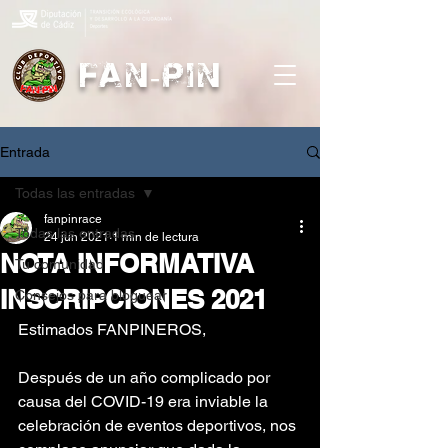
FAN-PIN
Entrada
Todas las entradas
fanpinrace
Todas las entradas
24 jun 2021
1 min de lectura
NOTA INFORMATIVA
Tu comunidad
INSCRIPCIONES 2021
Consejos para bloguear
Estimados FANPINEROS,
Después de un año complicado por 
causa del COVID-19 era inviable la 
celebración de eventos deportivos, nos 