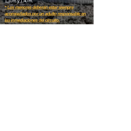
1,10 m y 1,40 m.
* Los menores deberán estar siempre
acompañados por un adulto responsable en
las inmediaciones del circuito.
* Los niños más pequeños deberán entrar de la
mano de su adulto responsable.
* Es obligatorio seguir en todo momento las
indicaciones del personal del Mini Fanpin.
* Se recomienda vestimenta pantalón, manga
larga y calzado adecuados para actividad
deportiva.
* Prohibido realizar el recorrido con objetos en las
manos.
* No se podrá comer ni beber dentro del circuito.
* Se aconseja realizar un pequeño calentamiento
antes de comenzar.
📞 112 EMERGENCIAS