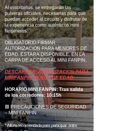
Al inscribirlos, se entregarán las
pulseras oficiales, necesarias para que
puedan acceder al circuito y disfrutar de
la experiencia como auténticos mini
fanpineros.
OBLIGATORIO FIRMAR
AUTORIZACIÓN PARA MENORES DE
EDAD. ESTARÁ DISPONIBLE, EN LA
CARPA DE ACCESO AL MINI FANPIN.
DESCARGAR: AUTORIZACION PARA
MINIFANPIN MENOR DE EDAD
HORARIO MINI FANPIN: Tras salida
de los corredores: 10:15h
🟦 PRECAUCIONES DE SEGURIDAD
– MINI FANPIN
* Altura recomendada para participar: entre