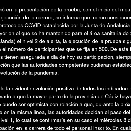
ió en la presentación de la prueba, con el inicio del me
 ejecución de la carrera, se informa que, como consecuen
 protocolos COVID establecida por la Junta de Andalucía
yer en el que se ha mantenido para el área sanitaria d
anda) el nivel 2 de alerta, la ejecución de la prueba sig
 el número de participantes que se fija en 500. De esta 
os tienen asegurada a día de hoy su participación, siempr
ucción que las autoridades competentes pudieran estable
evolución de la pandemia.
a la evidente evolución positiva de todos los indicadores
ado a que la mayor parte de la provincia de Cádiz hay
e puede ser optimista con relación a que, durante la próx
e en la misma línea, las autoridades decidan el pase del 
vel 1, lo cual se confirmaría en su caso el miércoles 8 
cipación en la carrera de todo el personal inscrito. En cual