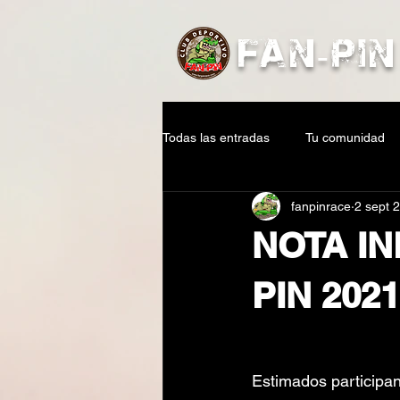
FAN-PIN
Todas las entradas
Tu comunidad
fanpinrace
2 sept 
NOTA IN
PIN 202
Estimados participan