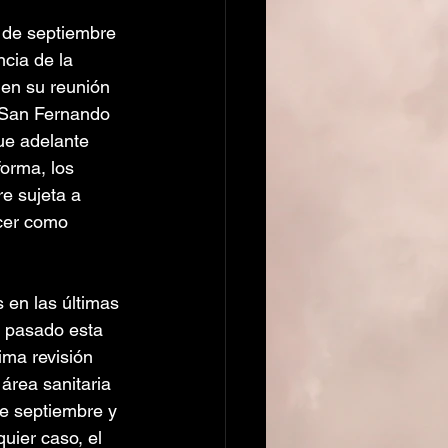
s de septiembre 
cia de la 
 en su reunión 
e San Fernando 
ue adelante 
forma, los 
e sujeta a 
cer como 
 en las últimas 
a pasado esta 
ima revisión 
área sanitaria 
de septiembre y 
quier caso, el 