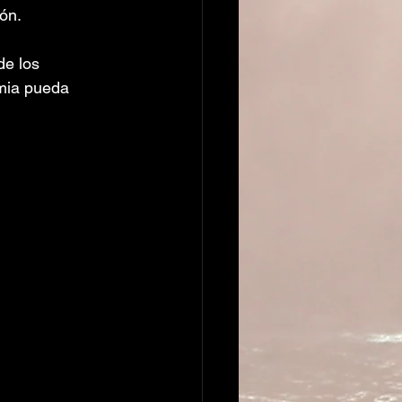
ón.
de los 
emia pueda 