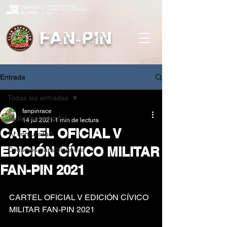
FAN-PIN
Entrada
Todas las entradas
fanpinrace
Todas las entradas
14 jul 2021
1 min de lectura
CARTEL OFICIAL V
Tu comunidad
EDICIÓN CÍVICO MILITAR
Consejos para bloguear
FAN-PIN 2021
CARTEL OFICIAL V EDICIÓN CÍVICO 
MILITAR FAN-PIN 2021